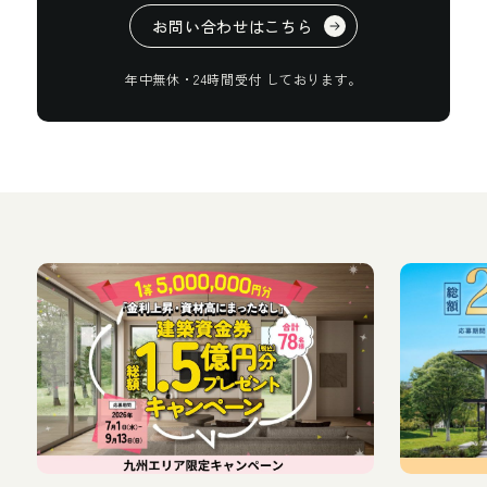
お
問
い
合
わ
せ
は
こ
ち
ら
年
中
無
休
・
2
4
時
間
受
付
し
て
お
り
ま
す
。