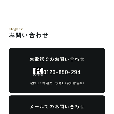
i
n
q
u
i
r
y
お
問
い
合
わ
せ
お
電
話
で
の
お
問
い
合
わ
せ
0
1
2
0
-
8
5
0
-
2
9
4
定
休
日
：
毎
週
火
・
水
曜
日
（
祝
日
は
営
業
）
メ
ー
ル
で
の
お
問
い
合
わ
せ