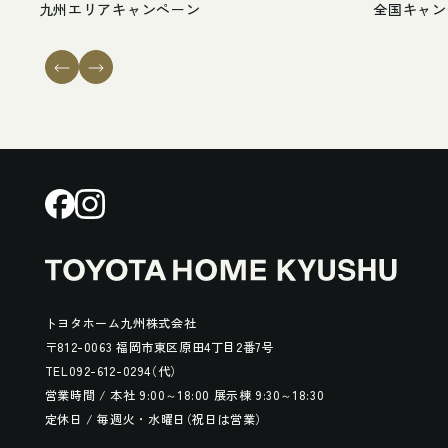
九
州
エ
リ
ア
キ
ャ
ン
ペ
ー
ン
全
国
キ
ャ
ン
ト
ヨ
タ
ホ
ー
ム
九
州
株
式
会
社
〒
8
1
2
-
0
0
6
3
福
岡
市
東
区
原
田
4
丁
目
2
番
7
号
T
E
L
0
9
2
-
6
1
2
-
0
2
9
4
（
代
）
営
業
時
間
/
本
社
9
:
0
0
～
1
8
:
0
0
展
示
棟
9
:
3
0
～
1
8
:
3
0
定
休
日
/
毎
週
火
・
水
曜
日
（
祝
日
は
営
業
）