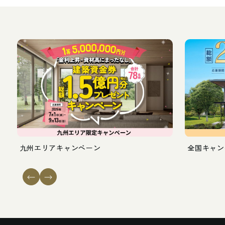
九
州
エ
リ
ア
キ
ャ
ン
ペ
ー
ン
全
国
キ
ャ
ン