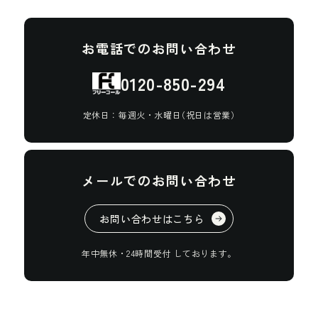
お
電
話
で
の
お
問
い
合
わ
せ
0
1
2
0
-
8
5
0
-
2
9
4
定
休
日
：
毎
週
火
・
水
曜
日
（
祝
日
は
営
業
）
メ
ー
ル
で
の
お
問
い
合
わ
せ
お
問
い
合
わ
せ
は
こ
ち
ら
年
中
無
休
・
2
4
時
間
受
付
し
て
お
り
ま
す
。