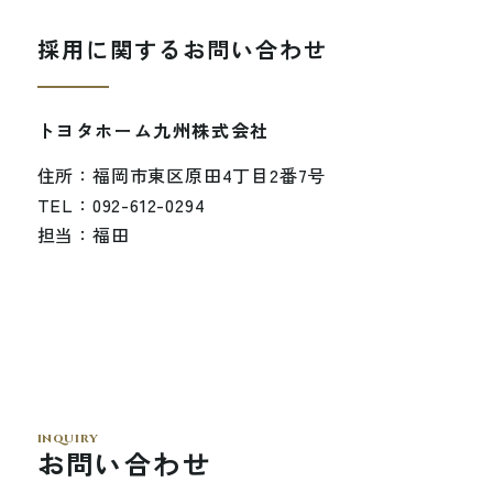
採用に関するお問い合わせ
トヨタホーム九州株式会社
住所：福岡市東区原田4丁目2番7号
TEL：
092-612-0294
担当：福田
i
n
q
u
i
r
y
お
問
い
合
わ
せ