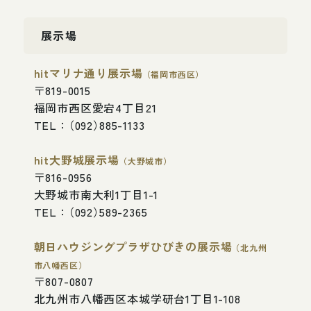
展
示
場
h
i
t
マ
リ
ナ
通
り
展
示
場
（
福
岡
市
西
区
）
〒
8
1
9
-
0
0
1
5
福
岡
市
西
区
愛
宕
4
丁
目
2
1
T
E
L
：
（
0
9
2
）
8
8
5
-
1
1
3
3
h
i
t
大
野
城
展
示
場
（
大
野
城
市
）
〒
8
1
6
-
0
9
5
6
大
野
城
市
南
大
利
1
丁
目
1
-
1
T
E
L
：
（
0
9
2
）
5
8
9
-
2
3
6
5
朝
日
ハ
ウ
ジ
ン
グ
プ
ラ
ザ
ひ
び
き
の
展
示
場
（
北
九
州
市
八
幡
西
区
）
〒
8
0
7
-
0
8
0
7
北
九
州
市
八
幡
西
区
本
城
学
研
台
1
丁
目
1
-
1
0
8