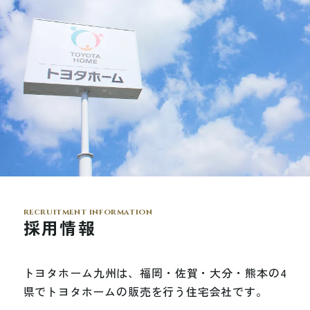
recruitment information
採用情報
ト
ヨ
タ
ホ
ー
ム
九
州
は
、
福
岡
・
佐
賀
・
大
分
・
熊
本
の
4
県
で
ト
ヨ
タ
ホ
ー
ム
の
販
売
を
行
う
住
宅
会
社
で
す
。