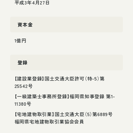
平
成
3
年
4
月
2
7
日
資
本
金
1
億
円
登
録
【
建
設
業
登
録
】
国
土
交
通
大
臣
許
可
（
特
-
5
）
第
2
5
5
4
2
号
【
一
級
建
築
士
事
務
所
登
録
】
福
岡
県
知
事
登
録
第
1
-
1
1
3
8
0
号
【
宅
地
建
物
取
引
業
】
国
土
交
通
大
臣
（
5
）
第
6
8
8
9
号
福
岡
県
宅
地
建
物
取
引
業
協
会
会
員