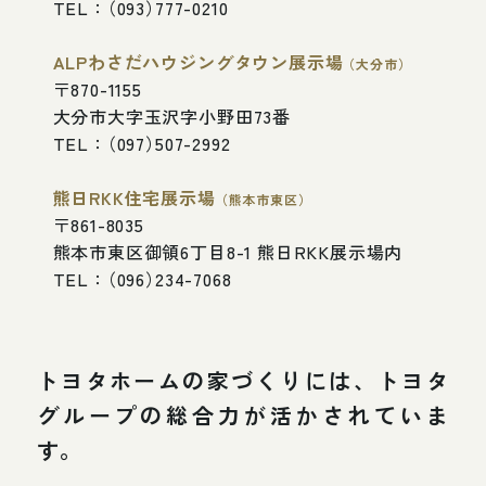
T
E
L
：
（
0
9
3
）
7
7
7
-
0
2
1
0
A
L
P
わ
さ
だ
ハ
ウ
ジ
ン
グ
タ
ウ
ン
展
示
場
（
大
分
市
）
〒
8
7
0
-
1
1
5
5
大
分
市
大
字
玉
沢
字
小
野
田
7
3
番
T
E
L
：
（
0
9
7
）
5
0
7
-
2
9
9
2
熊
日
R
K
K
住
宅
展
示
場
（
熊
本
市
東
区
）
〒
8
6
1
-
8
0
3
5
熊
本
市
東
区
御
領
6
丁
目
8
-
1
熊
日
R
K
K
展
示
場
内
T
E
L
：
（
0
9
6
）
2
3
4
-
7
0
6
8
トヨタホームの家づくりには、
トヨタ
グループの総合力が活かされていま
す。