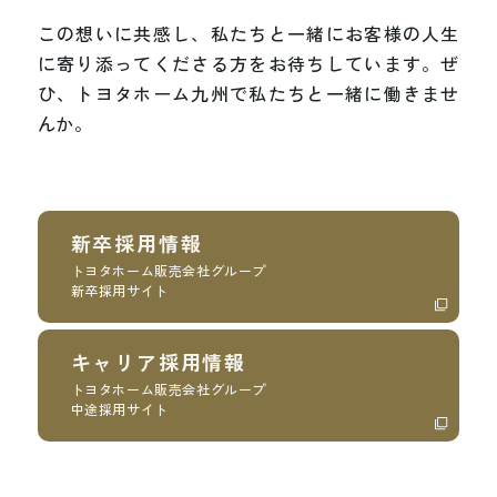
こ
の
想
い
に
共
感
し
、
私
た
ち
と
一
緒
に
お
客
様
の
人
生
に
寄
り
添
っ
て
く
だ
さ
る
方
を
お
待
ち
し
て
い
ま
す
。
ぜ
ひ
、
ト
ヨ
タ
ホ
ー
ム
九
州
で
私
た
ち
と
一
緒
に
働
き
ま
せ
ん
か
。
新卒採用情報
トヨタホーム販売会社グループ
新卒採用サイト
キャリア採用情報
トヨタホーム販売会社グループ
中途採用サイト