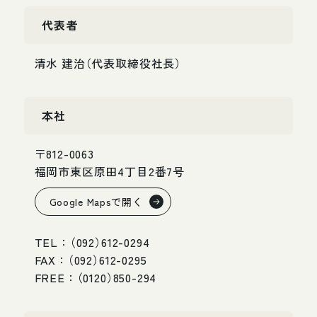
代
表
者
清
水
建
治
（
代
表
取
締
役
社
長
）
本
社
〒
8
1
2
-
0
0
6
3
福
岡
市
東
区
原
田
4
丁
目
2
番
7
号
G
o
o
g
l
e
M
a
p
s
で
開
く
T
E
L
：
（
0
9
2
）
6
1
2
-
0
2
9
4
F
A
X
：
（
0
9
2
）
6
1
2
-
0
2
9
5
F
R
E
E
：
（
0
1
2
0
）
8
5
0
-
2
9
4