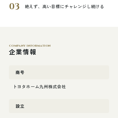
絶えず、高い目標にチャレンジし続ける
company information
企業情報
商
号
ト
ヨ
タ
ホ
ー
ム
九
州
株
式
会
社
設
立