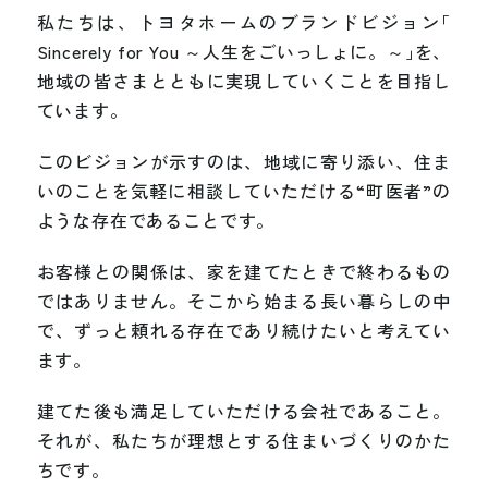
私
た
ち
は
、
ト
ヨ
タ
ホ
ー
ム
の
ブ
ラ
ン
ド
ビ
ジ
ョ
ン
「
S
i
n
c
e
r
e
l
y
f
o
r
Y
o
u
～
人
生
を
ご
い
っ
し
ょ
に
。
～
」
を
、
地
域
の
皆
さ
ま
と
と
も
に
実
現
し
て
い
く
こ
と
を
目
指
し
て
い
ま
す
。
こ
の
ビ
ジ
ョ
ン
が
示
す
の
は
、
地
域
に
寄
り
添
い
、
住
ま
い
の
こ
と
を
気
軽
に
相
談
し
て
い
た
だ
け
る
“
町
医
者
”
の
よ
う
な
存
在
で
あ
る
こ
と
で
す
。
お
客
様
と
の
関
係
は
、
家
を
建
て
た
と
き
で
終
わ
る
も
の
で
は
あ
り
ま
せ
ん
。
そ
こ
か
ら
始
ま
る
長
い
暮
ら
し
の
中
で
、
ず
っ
と
頼
れ
る
存
在
で
あ
り
続
け
た
い
と
考
え
て
い
ま
す
。
建
て
た
後
も
満
足
し
て
い
た
だ
け
る
会
社
で
あ
る
こ
と
。
そ
れ
が
、
私
た
ち
が
理
想
と
す
る
住
ま
い
づ
く
り
の
か
た
ち
で
す
。