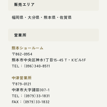
販
売
エ
リ
ア
福
岡
県
・
大
分
県
・
熊
本
県
・
佐
賀
県
営
業
所
熊
本
シ
ョ
ー
ル
ー
ム
〒
8
6
2
-
0
9
5
4
熊
本
市
中
央
区
神
水
1
丁
目
1
5
-
4
5
T
・
K
ビ
ル
1
F
T
E
L
：
（
0
9
6
）
3
4
0
-
8
5
1
1
中
津
営
業
所
〒
8
7
9
-
0
1
2
1
中
津
市
大
字
諸
田
3
0
7
-
1
T
E
L
：
（
0
9
7
9
）
3
3
-
1
8
3
1
F
A
X
：
（
0
9
7
9
）
3
3
-
1
8
3
2