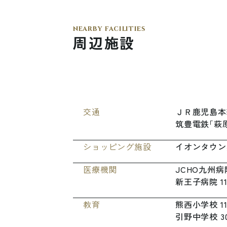
nearby facilities
周辺施設
交
通
Ｊ
Ｒ
鹿
児
島
本
筑
豊
電
鉄
「
萩
シ
ョ
ッ
ピ
ン
グ
施
設
イ
オ
ン
タ
ウ
ン
医
療
機
関
J
C
H
O
九
州
病
新
王
子
病
院
1
教
育
熊
西
小
学
校
1
引
野
中
学
校
3