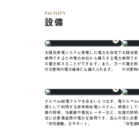
Facility
設備
太陽光発電システム発電した電力を自宅で
太陽光発
使用できるため電力会社から購入する電力
使用でき
の量を抑えることができます。また、万一
の量を抑
の災害時の電力確保にも備えられます。
の災害時
クルマde給電クルマを住まいとつなぎ、電
クルマd
源として利用する非常時給電システム。部
源として
屋の照明、冷蔵庫や電気ヒーターなど、生
屋の照明
活に必要最低限の電力を使用でき、安心の
活に必要
「在宅避難」をサポート。
「在宅避