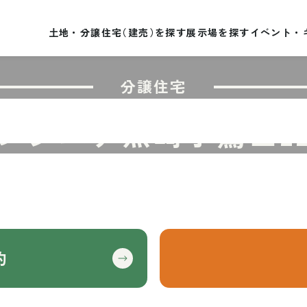
土
地
・
分
譲
住
宅
（
建
売
）
を
探
す
展
示
場
を
探
す
イ
ベ
ン
ト
・
分譲住宅
ンシエナ黒崎小鷺田2
約