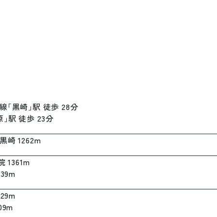
線
「
黒
崎
」
駅
徒
歩
2
8
分
原
」
駅
徒
歩
2
3
分
黒
崎
1
2
6
2
m
院
1
3
6
1
m
1
3
9
m
1
2
9
m
0
9
m