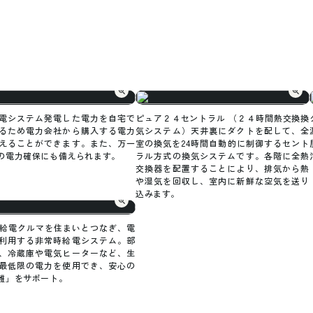
電システム発電した電力を自宅で
ピュア２４セントラル （２４時間熱交換換
るため電力会社から購入する電力
気システム）天井裏にダクトを配して、全
えることができます。また、万一
室の換気を24時間自動的に制御するセント
の電力確保にも備えられます。
ラル方式の換気システムです。各階に全熱
交換器を配置することにより、排気から熱
や湿気を回収し、室内に新鮮な空気を送り
込みます。
e給電クルマを住まいとつなぎ、電
利用する非常時給電システム。部
、冷蔵庫や電気ヒーターなど、生
最低限の電力を使用でき、安心の
難」をサポート。