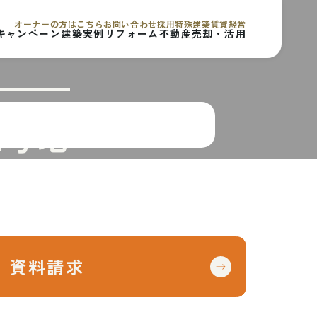
オ
ー
ナ
ー
の
方
は
こ
ち
ら
お
問
い
合
わ
せ
採
用
特
殊
建
築
賃
貸
経
営
キ
ャ
ン
ペ
ー
ン
建
築
実
例
リ
フ
ォ
ー
ム
不
動
産
売
却
・
活
用
2号地
資料請求