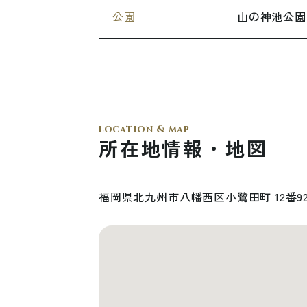
公
園
山
の
神
池
公
園
location & map
所在地情報・地図
福
岡
県
北
九
州
市
八
幡
西
区
小
鷺
田
町
1
2
番
9