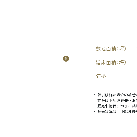
敷
地
面
積
（
坪
）
延
床
面
積
（
坪
）
価
格
取
引
態
様
が
媒
介
の
場
合
詳
細
は
下
記
連
絡
先
へ
お
販
売
中
物
件
に
つ
き
、
成
販
売
状
況
は
、
下
記
連
絡