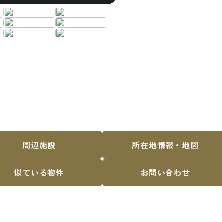
周
辺
施
設
所
在
地
情
報
・
地
図
似
て
い
る
物
件
お
問
い
合
わ
せ