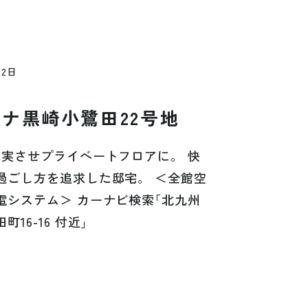
0
2
日
エ
ナ
黒
崎
小
鷺
田
2
2
号
地
充
実
さ
せ
プ
ラ
イ
ベ
ー
ト
フ
ロ
ア
に
。
快
過
ご
し
方
を
追
求
し
た
邸
宅
。
＜
全
館
空
電
シ
ス
テ
ム
＞
カ
ー
ナ
ビ
検
索
「
北
九
州
田
町
1
6
-
1
6
付
近
」