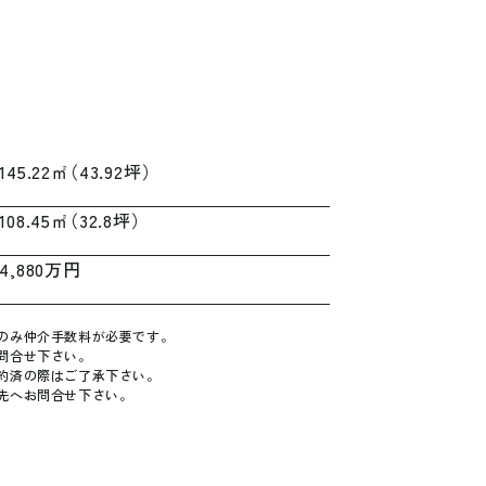
1
4
5
.
2
2
㎡
（
4
3
.
9
2
坪
）
1
0
8
.
4
5
㎡
（
3
2
.
8
坪
）
4
,
8
8
0
万
円
の
み
仲
介
手
数
料
が
必
要
で
す
。
問
合
せ
下
さ
い
。
約
済
の
際
は
ご
了
承
下
さ
い
。
先
へ
お
問
合
せ
下
さ
い
。