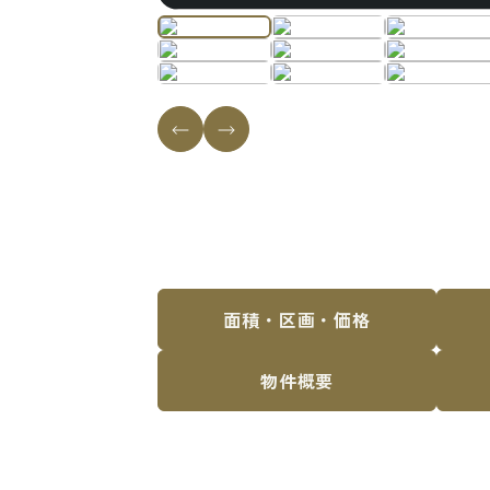
面
積
・
区
画
・
価
格
物
件
概
要