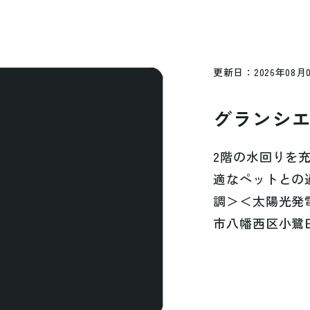
更
新
日
：
2
0
2
6
年
0
8
月
グ
ラ
ン
シ
2
階
の
水
回
り
を
適
な
ペ
ッ
ト
と
の
調
＞
＜
太
陽
光
発
市
八
幡
西
区
小
鷺